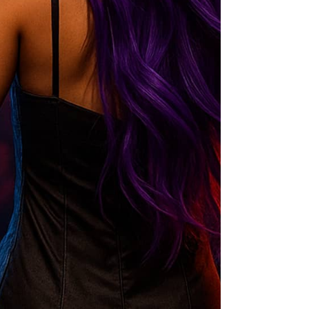
ОРГАНИЗАЦИЯ
И ПРОВЕДЕНИЕ
МЕРОПРИЯТИЙ
EZ Solutions — ведущее корпоративное ивент-агентство
Центральной Азии с головным офисом в Казахстане.
Более 20 лет мы формируем рынок, создавая
маркетинговые, бизнес, PR и HR-мероприятия, которые
служат стратегическими инструментами роста компаний
и укрепления брендов.
За это время мы реализовали более 3 500 успешных
проектов и завоевали доверие 200+ клиентов —
от глобальных корпораций до лидеров национального
рынка.
Наш подход сочетает глубокое понимание целей
партнёров с безупречным управлением проектами.
Мы выстраиваем чёткие процессы, обеспечиваем сервис
высочайшего уровня и достигаем измеримых