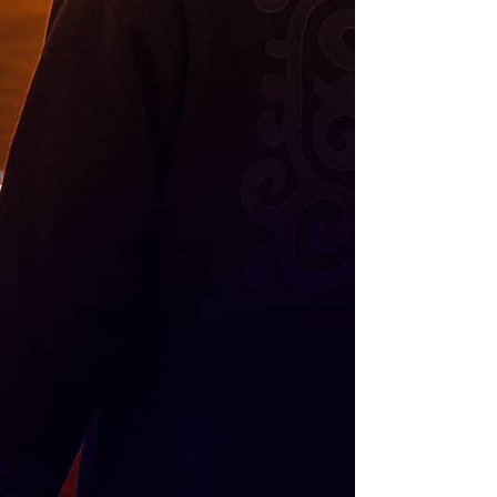
9,5
*NPS (индекс потребительской
лояльности) по услугам EZ
Solutions Оценка сформирована
рейтинг *
на основании более чем 80
отзывов за последние 12 месяцев
Сертификат
соответствия
ISO 9001-2016
(ISO 9001:2015)
Сертификат
соответствия
ISO 14001-2016
(ISO 14001:2015)
ПОРТФОЛИО