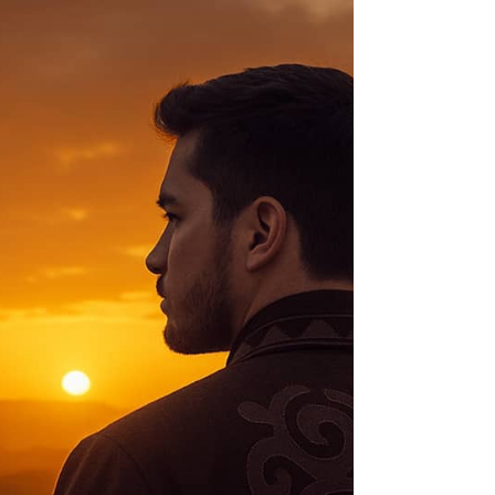
результатов: рост продаж, усиление узнаваемости
бренда, повышение вовлечённости сотрудников или
укрепление репутации.
Сегодня EZ Solutions работает через четыре офиса —
головной офис в Алматы, филиалы в Астане, Бишкеке
и Ташкенте — что позволяет эффективно управлять
проектами по всему региону.
EZ Solutions — это не просто подрядчик,
а стратегический партнёр, который превращает
мероприятия в мощные инструменты достижения
бизнес-целей.
20+
3500
лет на рынке
успешных
Центральной
мероприятий
Азии
4
200+
страны
клиентов