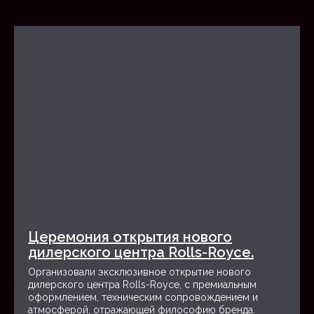
Конференции для
Корпоративные форумы
руководителей
Имиджевые мероприятия
Бизнес-ивенты для CEO
MICE
мероприятия
Деловые поездки с
Международные конгрессы
комфортом
Incentive-программы для
Продуктивные выставки
сотрудников
Церемония открытия нового
дилерского центра Rolls-Royce.
Training
мероприятия
Организовали эксклюзивное открытие нового
дилерского центра Rolls-Royce, с премиальным
оформлением, техническим сопровождением и
атмосферой, отражающей философию бренда.