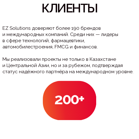
НАВИГАЦИЯ
Международное event-
агентство
Организация
+998 91 785 15 15
мероприятий под ключ