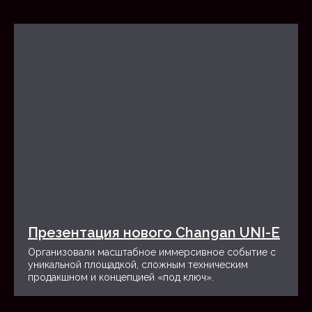
Вовлекающие промо-
Эффективные product-launch
кампании
Яркие бренд-активации
HR
мероприятия
Формирование сильной
Программы вовлеченности
команды
Эмоциональные
Корпоративные события
Презентация нового Changan UNI-E
тимбилдинги
Организовали масштабное иммерсивное событие с
уникальной площадкой, сложным техническим
Бизнес
продакшном и концепцией «под ключ».
мероприятия