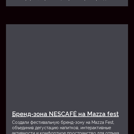
Обучение лидеров и топ-
Практические воркшопы
менеджеров
для руководителей
Корпоративные программы
Executive soft & hard skills
развития CEO
КЛИЕНТЫ
EZ Solutions доверяют более 190 брендов
и международных компаний. Среди них — лидеры
в сфере технологий, фармацевтики,
автомобилестроения, FMCG и финансов.
Мы реализовали проекты не только в Казахстане
и Центральной Азии, но и за рубежом, подтверждая
статус надёжного партнёра на международном уровне.
Бренд-зона NESCAFÉ на Mazza fest
200+
Создали фестивальную бренд-зону на Mazza Fest,
объединив дегустацию напитков, интерактивные
активности и комфортное пространство для отдыха.