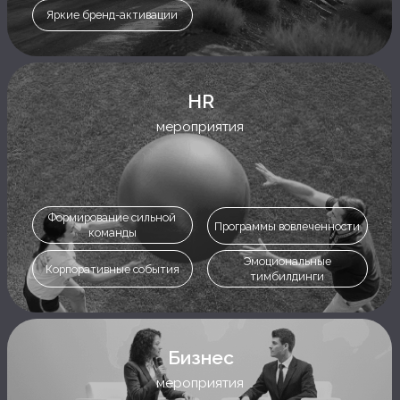
Бизнес
мероприятия
Конференции для
Корпоративные форумы
руководителей
Имиджевые мероприятия
Бизнес-ивенты для CEO
MICE
мероприятия
Деловые поездки с
Международные конгрессы
комфортом
Incentive-программы для
Продуктивные выставки
сотрудников
Training