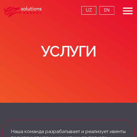
UZ
EN
УСЛУГИ
Наша команда разрабатывает и реализует ивенты
под ключ: от идеи и концепции до полного
сопровождения и отчётности. Мы обеспечиваем
качественный сервис, продуманную логику
и современные решения, которые помогают
компаниям