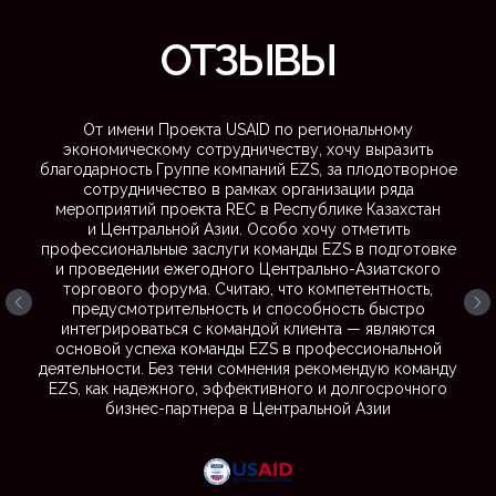
E-mail
Телефон
От имени Проекта USAID по региональному
экономическому сотрудничеству, хочу выразить
благодарность Группе компаний EZS, за плодотворное
Сообщение
сотрудничество в рамках организации ряда
мероприятий проекта REC в Республике Казахстан
и Центральной Азии. Особо хочу отметить
профессиональные заслуги команды EZS в подготовке
и проведении ежегодного Центрально-Азиатского
торгового форума. Считаю, что компетентность,
предусмотрительность и способность быстро
Отправляя сообщение вы соглашаетесь с
политикой
конфиденциальности
интегрироваться с командой клиента — являются
основой успеха команды EZS в профессиональной
деятельности. Без тени сомнения рекомендую команду
Отправить
EZS, как надежного, эффективного и долгосрочного
бизнес-партнера в Центральной Азии