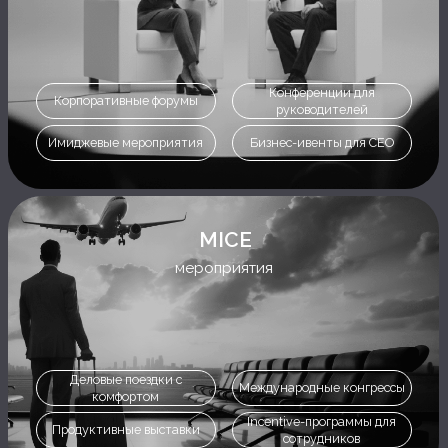
мероприятия
Обучение лидеров и топ-
Практические воркшопы
менеджеров
для руководителей
Корпоративные программы
Executive soft & hard skills
развития CEO
ОТЗЫВЫ