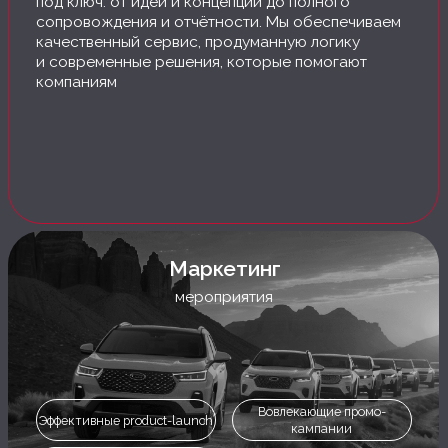
Маркетинг
мероприятия
Вовлекающие промо-
Эффективные product-launch
кампании
Яркие бренд-активации
HR
мероприятия
Формирование сильной
Программы вовлеченности
команды
Эмоциональные
Корпоративные события
тимбилдинги