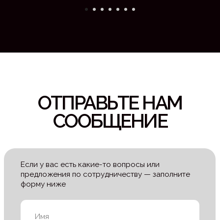
НАВИГАЦИЯ
Международное event-
агентство
Организация
+998 91 785 15 15
мероприятий под ключ
Кейсы корпоративных
мероприятий
Новости
Контакты event-
агентства
СОЦИАЛЬНЫЕ
СВЯЖИТЕСЬ
СЕТИ
С НАМИ
Instagram
+998 91 785 15 15
Whatsapp
info@ezs.uz
Facebook
Linkedin