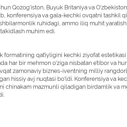
hun Qozog‘iston, Buyuk Britaniya va O‘zbekiston v
, konferensiya va gala-kechki ovqatni tashkil qi
hbilarmonlik ruhidagi, ammo iliq muhit yaratish
ta’kidlash muhim edi.
k formatining qat’iyligini kechki ziyofat estetikasi
nda har bir mehmon o‘ziga nisbatan e’tibor va hurm
vqat zamonaviy biznes-iventning milliy rangdorl
gan hissiy avj nuqtasi bo‘ldi. Konferensiya va ke
arni chinakam mazmunli qiladigan birdamlik va 
i.