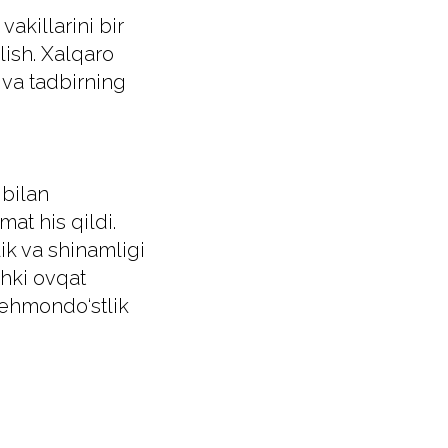
akillarini bir
lish. Xalqaro
 va tadbirning
 bilan
at his qildi.
ik va shinamligi
chki ovqat
mehmondo‘stlik