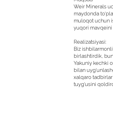
Weir Minerals uc
maydonda to‘plab
muloqot uchun is
yuqori mavqeini 
Realizatsiyasi:
Biz ishbilarmonli
birlashtirdik, bu
Yakuniy kechki o
bilan uyg‘unlash
xalqaro tadbirl
tuyg‘usini qoldird