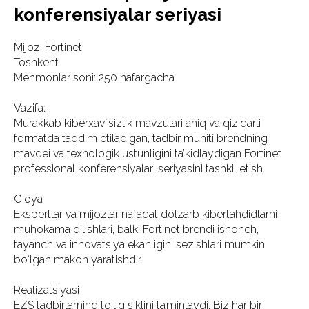
konferensiyalar seriyasi
Mijoz: Fortinet
Toshkent
Mehmonlar soni: 250 nafargacha
Vazifa:
Murakkab kiberxavfsizlik mavzulari aniq va qiziqarli
formatda taqdim etiladigan, tadbir muhiti brendning
mavqei va texnologik ustunligini ta’kidlaydigan Fortinet
professional konferensiyalari seriyasini tashkil etish.
G‘oya
Ekspertlar va mijozlar nafaqat dolzarb kibertahdidlarni
muhokama qilishlari, balki Fortinet brendi ishonch,
tayanch va innovatsiya ekanligini sezishlari mumkin
bo‘lgan makon yaratishdir.
Realizatsiyasi
EZS tadbirlarning to‘liq siklini ta’minlaydi. Biz har bir