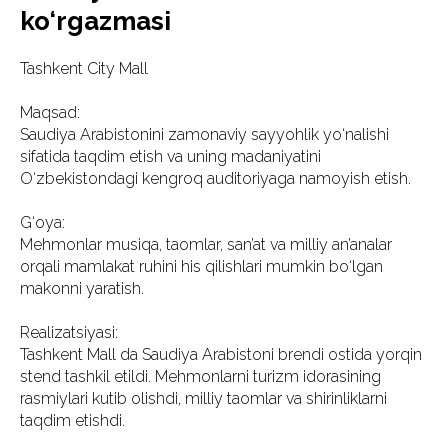
ko‘rgazmasi
Tashkent City Mall
Maqsad:
Saudiya Arabistonini zamonaviy sayyohlik yo‘nalishi
sifatida taqdim etish va uning madaniyatini
O‘zbekistondagi kengroq auditoriyaga namoyish etish.
G‘oya:
Mehmonlar musiqa, taomlar, san’at va milliy an’analar
orqali mamlakat ruhini his qilishlari mumkin bo‘lgan
makonni yaratish.
Realizatsiyasi:
Tashkent Mall da Saudiya Arabistoni brendi ostida yorqin
stend tashkil etildi. Mehmonlarni turizm idorasining
rasmiylari kutib olishdi, milliy taomlar va shirinliklarni
taqdim etishdi.