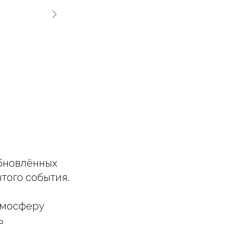
обновлённых
того события.
атмосферу
ь