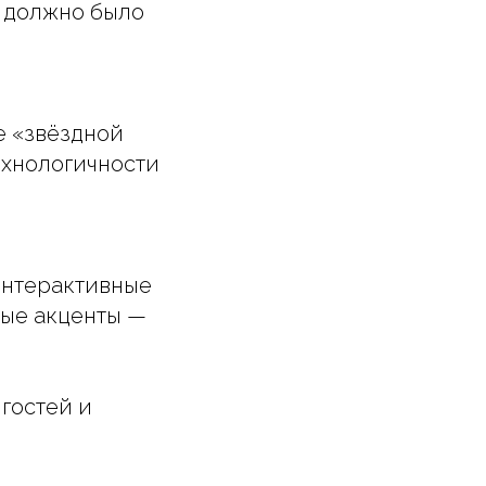
е должно было
е «звёздной
ехнологичности
интерактивные
ные акценты —
гостей и