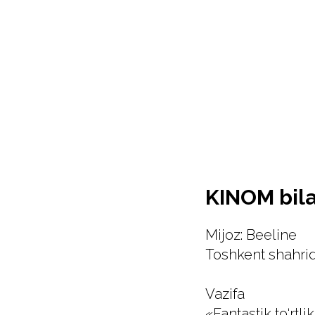
KINOM bila
Mijoz: Beeline
Toshkent shahrid
Vazifa
«Fantastik to‘rtl