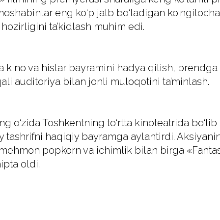
Tomoshabinlar eng ko‘p jalb bo‘ladigan ko‘ngiloch
hozirligini ta’kidlash muhim edi.
kino va hislar bayramini hadya qilish, brendga
qali auditoriya bilan jonli muloqotini ta’minlash.
ng o‘zida Toshkentning to‘rtta kinoteatrida bo‘lib 
 tashrifni haqiqiy bayramga aylantirdi. Aksiyanin
 mehmon popkorn va ichimlik bilan birga «Fantasti
pta oldi.