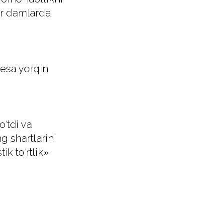
ar damlarda
 esa yorqin
o‘tdi va
g shartlarini
k to‘rtlik»