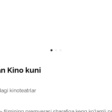
n Kino kuni
agi kinoteatrlar
ik» filmining premyerasi sharafiga keng ko‘lamli p