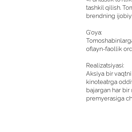
tashkil qilish. 
brendning ijobiy 
G‘oya:
Tomoshabinlarga 
oflayn-faollik or
Realizatsiyasi:
Aksiya bir vaqtni
kinoteatrga oddiy
bajargan har bir
premyerasiga chi