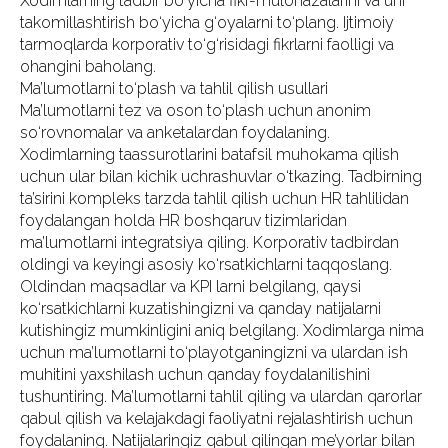
Xodimlarning tadbir bo‘yicha fikr-mulohazalarini va uni
takomillashtirish bo‘yicha g‘oyalarni to‘plang. Ijtimoiy
tarmoqlarda korporativ to‘g‘risidagi fikrlarni faolligi va
ohangini baholang.
Ma’lumotlarni to‘plash va tahlil qilish usullari
Ma’lumotlarni tez va oson to‘plash uchun anonim
so‘rovnomalar va anketalardan foydalaning.
Xodimlarning taassurotlarini batafsil muhokama qilish
uchun ular bilan kichik uchrashuvlar o‘tkazing. Tadbirning
ta’sirini kompleks tarzda tahlil qilish uchun HR tahlilidan
foydalangan holda HR boshqaruv tizimlaridan
ma’lumotlarni integratsiya qiling. Korporativ tadbirdan
oldingi va keyingi asosiy ko‘rsatkichlarni taqqoslang.
Oldindan maqsadlar va KPI larni belgilang, qaysi
ko‘rsatkichlarni kuzatishingizni va qanday natijalarni
kutishingiz mumkinligini aniq belgilang. Xodimlarga nima
uchun ma’lumotlarni to‘playotganingizni va ulardan ish
muhitini yaxshilash uchun qanday foydalanilishini
tushuntiring. Ma’lumotlarni tahlil qiling va ulardan qarorlar
qabul qilish va kelajakdagi faoliyatni rejalashtirish uchun
foydalaning. Natijalaringiz qabul qilingan me’yorlar bilan