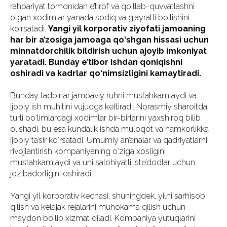
rahbariyat tomonidan e’tirof va qo‘llab-quvvatlashni
olgan xodimlar yanada sodiq va g‘ayratli bo‘lishini
ko‘rsatadi.
Yangi yil korporativ ziyofati jamoaning
har bir a’zosiga jamoaga qo‘shgan hissasi uchun
minnatdorchilik bildirish uchun ajoyib imkoniyat
yaratadi. Bunday e’tibor ishdan qoniqishni
oshiradi va kadrlar qo‘nimsizligini kamaytiradi.
Bunday tadbirlar jamoaviy ruhni mustahkamlaydi va
ijobiy ish muhitini vujudga keltiradi. Norasmiy sharoitda
turli bo‘limlardagi xodimlar bir-birlarini yaxshiroq bilib
olishadi, bu esa kundalik ishda muloqot va hamkorlikka
ijobiy ta’sir ko‘rsatadi. Umumiy an’analar va qadriyatlarni
rivojlantirish kompaniyaning o‘ziga xosligini
mustahkamlaydi va uni salohiyatli iste’dodlar uchun
jozibadorligini oshiradi.
Yangi yil korporativ kechasi, shuningdek, yilni sarhisob
qilish va kelajak rejalarini muhokama qilish uchun
maydon bo‘lib xizmat qiladi. Kompaniya yutuqlarini