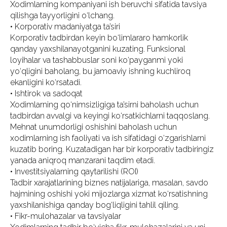
Xodimlarning kompaniyani ish beruvchi sifatida tavsiya
qilishga tayyorligini o‘lchang.
• Korporativ madaniyatga ta’siri
Korporativ tadbirdan keyin bo‘limlararo hamkorlik
qanday yaxshilanayotganini kuzating. Funksional
loyihalar va tashabbuslar soni ko‘payganmi yoki
yo‘qligini baholang, bu jamoaviy ishning kuchliroq
ekanligini ko‘rsatadi.
• Ishtirok va sadoqat
Xodimlarning qo‘nimsizligiga ta’sirni baholash uchun
tadbirdan avvalgi va keyingi ko‘rsatkichlarni taqqoslang.
Mehnat unumdorligi oshishini baholash uchun
xodimlarning ish faoliyati va ish sifatidagi o‘zgarishlarni
kuzatib boring. Kuzatadigan har bir korporativ tadbiringiz
yanada aniqroq manzarani taqdim etadi.
• Investitsiyalarning qaytarilishi (ROI)
Tadbir xarajatlarining biznes natijalariga, masalan, savdo
hajmining oshishi yoki mijozlarga xizmat ko‘rsatishning
yaxshilanishiga qanday bog‘liqligini tahlil qiling.
• Fikr-mulohazalar va tavsiyalar