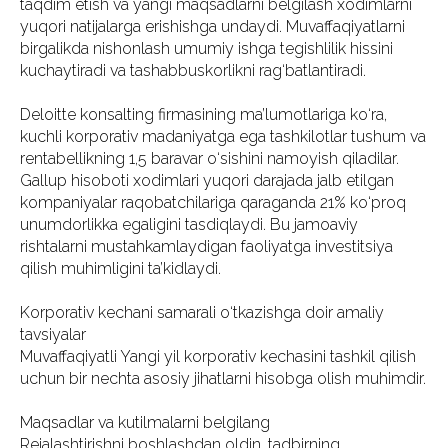
taqdim etish va yangi maqsadlarni belgilash xodimlarni
yuqori natijalarga erishishga undaydi. Muvaffaqiyatlarni
birgalikda nishonlash umumiy ishga tegishlilik hissini
kuchaytiradi va tashabbuskorlikni rag‘batlantiradi.
Deloitte konsalting firmasining ma’lumotlariga ko‘ra,
kuchli korporativ madaniyatga ega tashkilotlar tushum va
rentabellikning 1,5 baravar o‘sishini namoyish qiladilar.
Gallup hisoboti xodimlari yuqori darajada jalb etilgan
kompaniyalar raqobatchilariga qaraganda 21% ko‘proq
unumdorlikka egaligini tasdiqlaydi. Bu jamoaviy
rishtalarni mustahkamlaydigan faoliyatga investitsiya
qilish muhimligini ta’kidlaydi.
Korporativ kechani samarali o‘tkazishga doir amaliy
tavsiyalar
Muvaffaqiyatli Yangi yil korporativ kechasini tashkil qilish
uchun bir nechta asosiy jihatlarni hisobga olish muhimdir.
Maqsadlar va kutilmalarni belgilang
Rejalashtirishni boshlashdan oldin, tadbirning