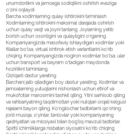
unumdorlikni va jamoaga sodiqlikni oshirish evaziga
o‘zini oqlaydi.
Barcha xodimlarning qulay ishtirokini ta’minlash
Xodimlarning ishtirokini maksimal darajada oshirish
uchun qulay vaqt va joyni tanlang. Joylarning yetib
borish uchun osonligini va qulayligini o‘rganing.
Kompaniyangizda masofaviy ishlaydigan xodimlar yoki
filiallar bo‘lsa, virtual ishtirok etish variantlarini ko‘rib
chiqing. Kompaniyangizda nogiron xodimlar bo‘lsa, ular
uchun transport va bayram o‘tadigan maydonda
hozirlikni ta’minlang.
Qiziqarli dastur yarating
Barchani jalb qiladigan boy dastur yarating. Xodimlar va
jamoalarning yutuqlarini nishonlash uchun e’tirof va
mukofotlar marosimini tashkil qiling. Yilni sarhisob qiling
va rahbariyatning taqdimotlari yoki nutqlari orqali kelgusi
rejalarni bayon qiling. Ko‘ngilochar tadbirlarni qo‘shing:
jonli musiqa, o‘yinlar, tanlovlar yoki kompaniyaning
qadriyatlari va missiyasi bilan bog‘liq mavzuli tadbirlar.
Spirtli ichimliklarga nisbatan siyosatni ko‘rib chiqing