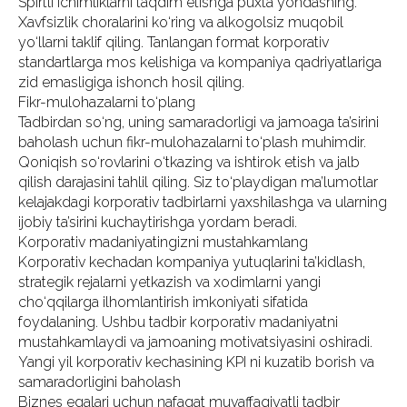
Spirtli ichimliklarni taqdim etishga puxta yondashing.
Xavfsizlik choralarini ko‘ring va alkogolsiz muqobil
yo‘llarni taklif qiling. Tanlangan format korporativ
standartlarga mos kelishiga va kompaniya qadriyatlariga
zid emasligiga ishonch hosil qiling.
Fikr-mulohazalarni to‘plang
Tadbirdan so‘ng, uning samaradorligi va jamoaga ta’sirini
baholash uchun fikr-mulohazalarni to‘plash muhimdir.
Qoniqish so‘rovlarini o‘tkazing va ishtirok etish va jalb
qilish darajasini tahlil qiling. Siz to‘playdigan ma’lumotlar
kelajakdagi korporativ tadbirlarni yaxshilashga va ularning
ijobiy ta’sirini kuchaytirishga yordam beradi.
Korporativ madaniyatingizni mustahkamlang
Korporativ kechadan kompaniya yutuqlarini ta’kidlash,
strategik rejalarni yetkazish va xodimlarni yangi
cho‘qqilarga ilhomlantirish imkoniyati sifatida
foydalaning. Ushbu tadbir korporativ madaniyatni
mustahkamlaydi va jamoaning motivatsiyasini oshiradi.
Yangi yil korporativ kechasining KPI ni kuzatib borish va
samaradorligini baholash
Biznes egalari uchun nafaqat muvaffaqiyatli tadbir