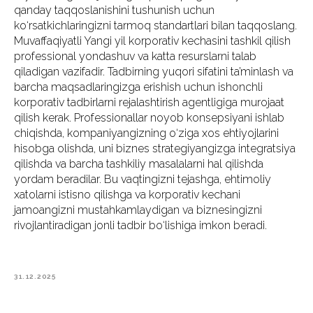
qanday taqqoslanishini tushunish uchun
ko‘rsatkichlaringizni tarmoq standartlari bilan taqqoslang.
Muvaffaqiyatli Yangi yil korporativ kechasini tashkil qilish
professional yondashuv va katta resurslarni talab
qiladigan vazifadir. Tadbirning yuqori sifatini ta’minlash va
barcha maqsadlaringizga erishish uchun ishonchli
korporativ tadbirlarni rejalashtirish agentligiga murojaat
qilish kerak. Professionallar noyob konsepsiyani ishlab
chiqishda, kompaniyangizning o‘ziga xos ehtiyojlarini
hisobga olishda, uni biznes strategiyangizga integratsiya
qilishda va barcha tashkiliy masalalarni hal qilishda
yordam beradilar. Bu vaqtingizni tejashga, ehtimoliy
xatolarni istisno qilishga va korporativ kechani
jamoangizni mustahkamlaydigan va biznesingizni
rivojlantiradigan jonli tadbir bo‘lishiga imkon beradi.
31.12.2025