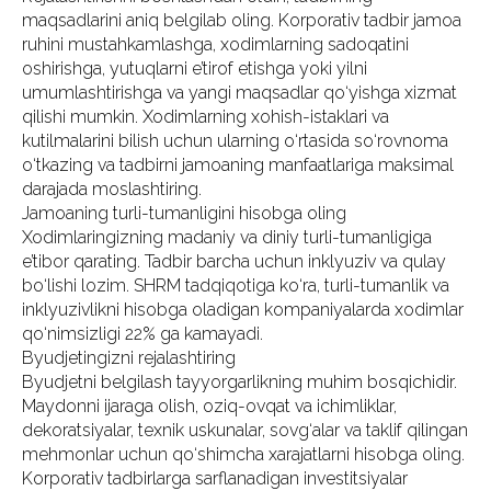
maqsadlarini aniq belgilab oling. Korporativ tadbir jamoa
ruhini mustahkamlashga, xodimlarning sadoqatini
oshirishga, yutuqlarni e’tirof etishga yoki yilni
umumlashtirishga va yangi maqsadlar qo‘yishga xizmat
qilishi mumkin. Xodimlarning xohish-istaklari va
kutilmalarini bilish uchun ularning o‘rtasida so‘rovnoma
o‘tkazing va tadbirni jamoaning manfaatlariga maksimal
darajada moslashtiring.
Jamoaning turli-tumanligini hisobga oling
Xodimlaringizning madaniy va diniy turli-tumanligiga
e’tibor qarating. Tadbir barcha uchun inklyuziv va qulay
bo‘lishi lozim. SHRM tadqiqotiga ko‘ra, turli-tumanlik va
inklyuzivlikni hisobga oladigan kompaniyalarda xodimlar
qo‘nimsizligi 22% ga kamayadi.
Byudjetingizni rejalashtiring
Byudjetni belgilash tayyorgarlikning muhim bosqichidir.
Maydonni ijaraga olish, oziq-ovqat va ichimliklar,
dekoratsiyalar, texnik uskunalar, sovg‘alar va taklif qilingan
mehmonlar uchun qo‘shimcha xarajatlarni hisobga oling.
Korporativ tadbirlarga sarflanadigan investitsiyalar