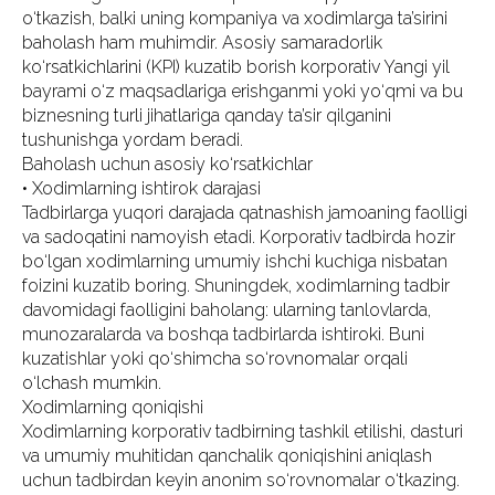
o‘tkazish, balki uning kompaniya va xodimlarga ta’sirini
baholash ham muhimdir. Asosiy samaradorlik
ko‘rsatkichlarini (KPI) kuzatib borish korporativ Yangi yil
bayrami o‘z maqsadlariga erishganmi yoki yo‘qmi va bu
biznesning turli jihatlariga qanday ta’sir qilganini
tushunishga yordam beradi.
Baholash uchun asosiy ko‘rsatkichlar
• Xodimlarning ishtirok darajasi
Tadbirlarga yuqori darajada qatnashish jamoaning faolligi
va sadoqatini namoyish etadi. Korporativ tadbirda hozir
bo‘lgan xodimlarning umumiy ishchi kuchiga nisbatan
foizini kuzatib boring. Shuningdek, xodimlarning tadbir
davomidagi faolligini baholang: ularning tanlovlarda,
munozaralarda va boshqa tadbirlarda ishtiroki. Buni
kuzatishlar yoki qo‘shimcha so‘rovnomalar orqali
o‘lchash mumkin.
Xodimlarning qoniqishi
Xodimlarning korporativ tadbirning tashkil etilishi, dasturi
va umumiy muhitidan qanchalik qoniqishini aniqlash
uchun tadbirdan keyin anonim so‘rovnomalar o‘tkazing.