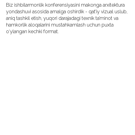
Biz ishbilarmonlik konferensiyasini makonga arxitektura
yondashuvi asosida amalga oshirdik - qat’iy vizual uslub,
aniq tashkil etish, yuqori darajadagi texnik ta’minot va
hamkorlik aloqalarini mustahkamlash uchun puxta
o‘ylangan kechki format.