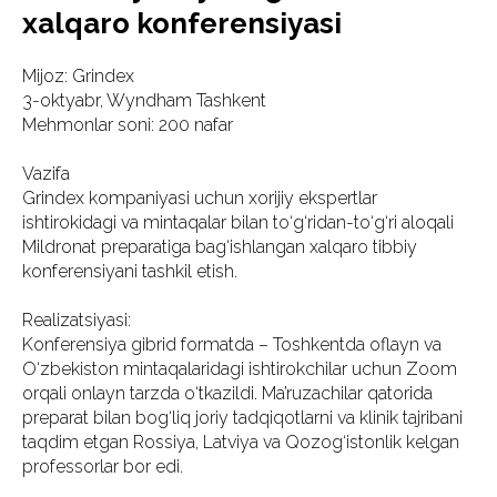
xalqaro konferensiyasi
Mijoz: Grindex
3-oktyabr, Wyndham Tashkent
Mehmonlar soni: 200 nafar
Vazifa
Grindex kompaniyasi uchun xorijiy ekspertlar
ishtirokidagi va mintaqalar bilan to‘g‘ridan-to‘g‘ri aloqali
Mildronat preparatiga bag‘ishlangan xalqaro tibbiy
konferensiyani tashkil etish.
Realizatsiyasi:
Konferensiya gibrid formatda – Toshkentda oflayn va
O‘zbekiston mintaqalaridagi ishtirokchilar uchun Zoom
orqali onlayn tarzda o‘tkazildi. Ma’ruzachilar qatorida
preparat bilan bog‘liq joriy tadqiqotlarni va klinik tajribani
taqdim etgan Rossiya, Latviya va Qozog‘istonlik kelgan
professorlar bor edi.