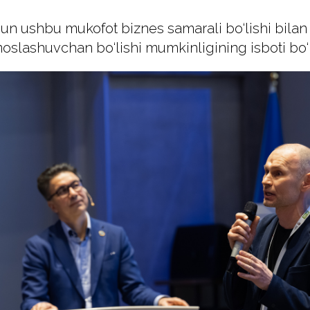
un ushbu mukofot biznes samarali bo‘lishi bilan
oslashuvchan bo‘lishi mumkinligining isboti bo‘l