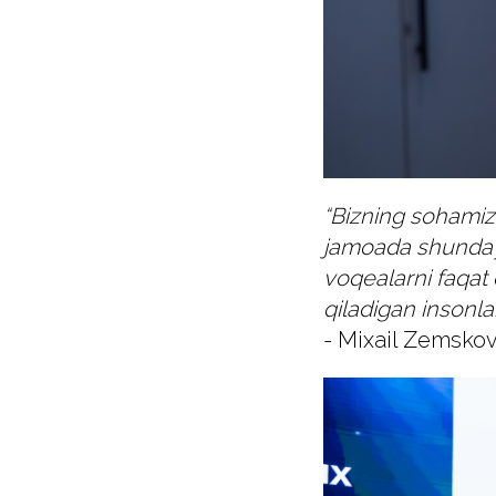
“Bizning sohamiz
jamoada shunday b
voqealarni faqat 
qiladigan insonla
- Mixail Zemskov