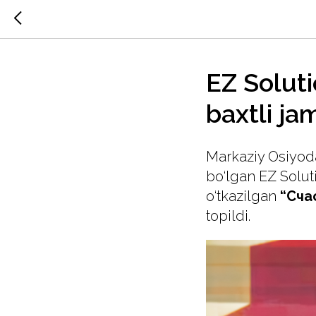
EZ Solut
baxtli jam
Markaziy Osiyoda
bo‘lgan EZ Solut
o‘tkazilgan
“Сча
topildi.