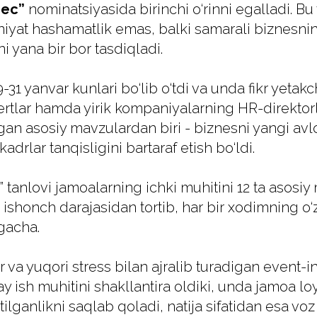
ес”
nominatsiyasida birinchi o‘rinni egalladi. B
niyat hashamatlik emas, balki samarali biznes
i yana bir bor tasdiqladi.
-31 yanvar kunlari bo‘lib o‘tdi va unda fikr yetakch
rtlar hamda yirik kompaniyalarning HR-direktorlar
n asosiy mavzulardan biri - biznesni yangi avl
adrlar tanqisligini bartaraf etish bo‘ldi.
” tanlovi jamoalarning ichki muhitini 12 ta asosi
o ishonch darajasidan tortib, har bir xodimning o
igacha.
r va yuqori stress bilan ajralib turadigan event-
y ish muhitini shakllantira oldiki, unda jamoa lo
etilganlikni saqlab qoladi, natija sifatidan esa v