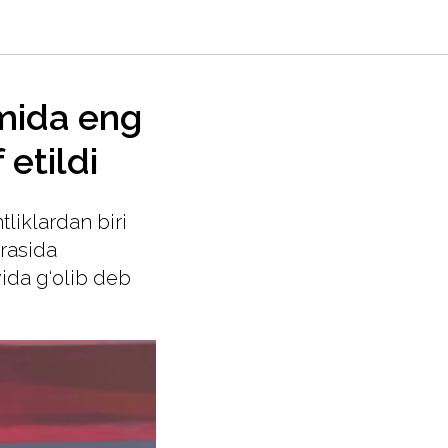
mida eng
 etildi
liklardan biri
irasida
vida g‘olib deb