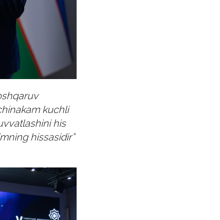
boshqaruv
 chinakam kuchli
vvatlashini his
mning hissasidir”