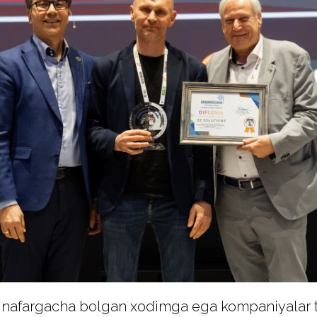
0 nafargacha bolgan xodimga ega kompaniyalar t