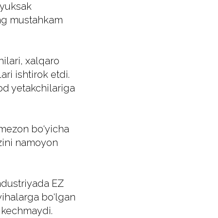
u yuksak
ning mustahkam
ilari, xalqaro
i ishtirok etdi.
od yetakchilariga
y mezon bo‘yicha
‘zini namoyon
industriyada EZ
yihalarga bo‘lgan
oz kechmaydi.