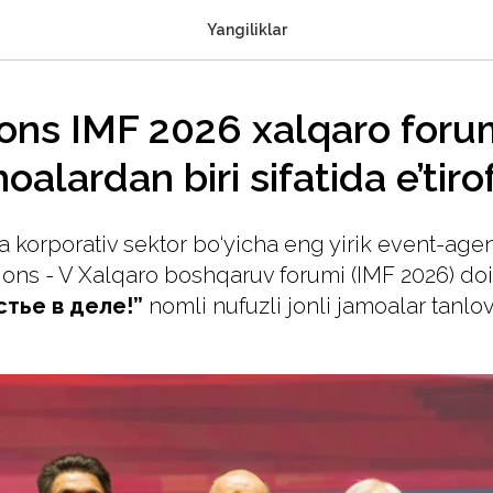
Yangiliklar
ions IMF 2026 xalqaro foru
oalardan biri sifatida e’tirof
 korporativ sektor bo‘yicha eng yirik event-agent
ions - V Xalqaro boshqaruv forumi (IMF 2026) do
стье в деле!”
nomli nufuzli jonli jamoalar tanlo