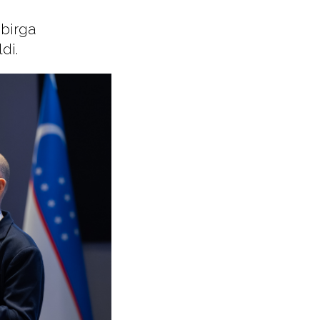
 birga
di.