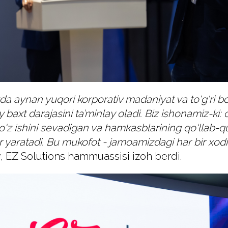
da aynan yuqori korporativ madaniyat va to‘g‘ri 
axt darajasini ta’minlay oladi. Biz ishonamiz-ki:
o‘z ishini sevadigan va hamkasblarining qo‘llab-qu
r yaratadi. Bu mukofot - jamoamizdagi har bir xodi
, EZ Solutions hammuassisi izoh berdi.