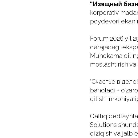
“Изящный бизн
korporativ mada
poydevori ekanin
Forum 2026 yil 29
darajadagi ekspe
Muhokama qilinga
moslashtirish va k
“Счастье в деле!
baholadi - o‘zar
qilish imkoniyat
Qattiq dedlaynla
Solutions shunda
qiziqish va jalb 